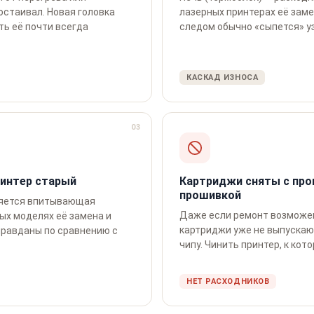
остаивал. Новая головка
лазерных принтерах её заме
ть её почти всегда
следом обычно «сыпется» уз
КАСКАД ИЗНОСА
03
ринтер старый
Картриджи сняты с про
прошивкой
лняется впитывающая
Даже если ремонт возможен
ых моделях её замена и
картриджи уже не выпускаю
правданы по сравнению с
чипу. Чинить принтер, к кот
НЕТ РАСХОДНИКОВ