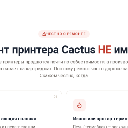
ЧЕСТНО О РЕМОНТЕ
нт принтера Cactus
НЕ
им
 принтеры продаются почти по себестоимости, а произв
атывает на картриджах. Поэтому ремонт часто дороже з
Скажем честно, когда.
01
атающая головка
Износ или прогар термо
я от перегрева или
Печь (термоблок) — расход