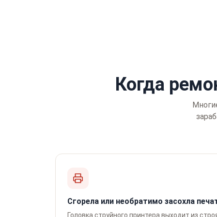
Когда ремо
Многие
зараб
Сгорела или необратимо засохла печ
Головка струйного принтера выходит из стро