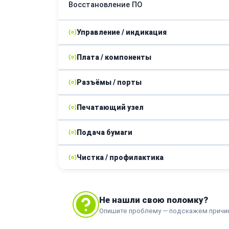
Восстановление ПО
Управление / индикация
Плата / компоненты
Замена дисплея / кнопок управления
Разъёмы / порты
Ремонт платы питания
Печатающий узел
Замена разъемов USB, Ethernet
Подача бумаги
Замена термопленки
Чистка / профилактика
Замена роликов захвата
Замена узла термозакрепления
Профилактика
Замена блока фотоарабана
Не нашли свою поломку?
Опишите проблему — подскажем причи
Замена лазера