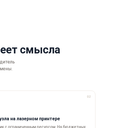
еет смысла
одитель
амены.
02
узла на лазерном принтере
ник с ограниченным ресурсом. На бюджетных