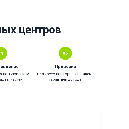
ных центров
04
05
новление
Проверка
 использованием
Тестируем повторно и выдаём с
ых запчастей
гарантией до года