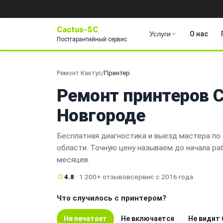
Cactus-SC
Услуги
О нас
Постгарантийный сервис
Ремонт Кактус
/
Принтер
Ремонт принтеров 
Новгороде
Бесплатная диагностика и выезд мастера по
области. Точную цену называем до начала раб
месяцев.
4.8
· 1 200+ отзывов
сервис с 2016 года
Что случилось с принтером?
Не печатает
Не включается
Не видит 